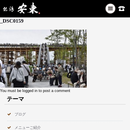
ナ
5月 30, 2025
ビ
_DSC0159
ゲ
ー
シ
ョ
ン
を
切
り
替
え
You must be
logged in
to post a comment
テーマ
ブログ
メニューご紹介