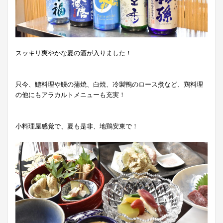
スッキリ爽やかな夏の酒が入りました！
只今、鱧料理や鰻の蒲焼、白焼、冷製鴨のロース煮など、鶏料理
の他にもアラカルトメニューも充実！
小料理屋感覚で、夏も是非、地鶏安東で！