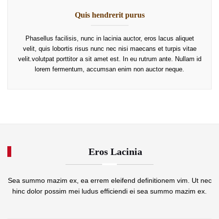
Quis hendrerit purus
Phasellus facilisis, nunc in lacinia auctor, eros lacus aliquet
velit, quis lobortis risus nunc nec nisi maecans et turpis vitae
velit.volutpat porttitor a sit amet est. In eu rutrum ante. Nullam id
lorem fermentum, accumsan enim non auctor neque.
Eros Lacinia
Sea summo mazim ex, ea errem eleifend definitionem vim. Ut nec
hinc dolor possim mei ludus efficiendi ei sea summo mazim ex.