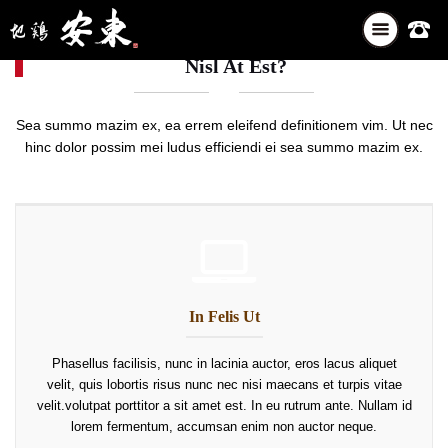
ナ
ビ
Nisl At Est?
ゲ
ー
シ
Sea summo mazim ex, ea errem eleifend definitionem vim. Ut nec
ョ
hinc dolor possim mei ludus efficiendi ei sea summo mazim ex.
ン
を
切
り
替
え
In Felis Ut
Phasellus facilisis, nunc in lacinia auctor, eros lacus aliquet
velit, quis lobortis risus nunc nec nisi maecans et turpis vitae
velit.volutpat porttitor a sit amet est. In eu rutrum ante. Nullam id
lorem fermentum, accumsan enim non auctor neque.