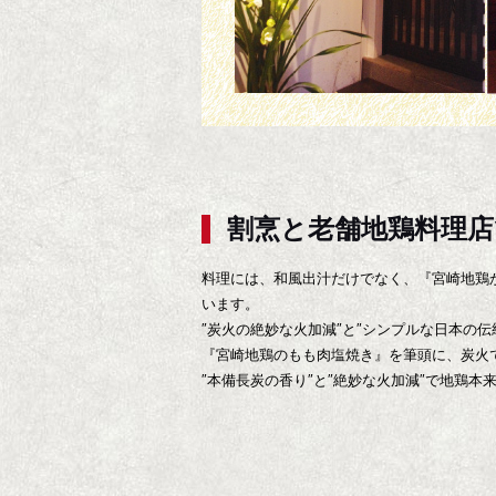
割烹と老舗地鶏料理
料理には、和風出汁だけでなく、『宮崎地鶏
います。
″炭火の絶妙な火加減″と″シンプルな日本の
『宮崎地鶏のもも肉塩焼き』を筆頭に、炭火
″本備長炭の香り″と″絶妙な火加減″で地鶏