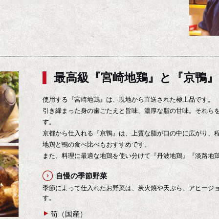
最高級『宮崎地鶏』と『京鴨』
使用する『宮崎地鶏』は、現地から直送された極上品です。
引き締まった身の歯ごたえと旨味、濃厚な脂の甘味。それら
す。
京都から仕入れる『京鴨』は、上質な脂が口の中に広がり、
地鶏と鴨の食べ比べもおすすめです。
また、料理に最適な地鶏を使い分けて『丹波地鶏』『淡路地
自慢の季節野菜
季節によって仕入れたお野菜は、炭火焼や天ぷら、アヒージ
す。
筍（国産）