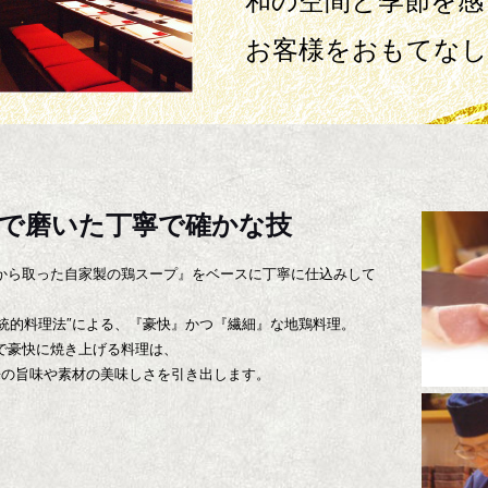
和の空間と季節を感
お客様をおもてなし
店で磨いた丁寧で確かな技
から取った自家製の鶏スープ』をベースに丁寧に仕込みして
伝統的料理法″による、『豪快』かつ『繊細』な地鶏料理。
で豪快に焼き上げる料理は、
本来の旨味や素材の美味しさを引き出します。