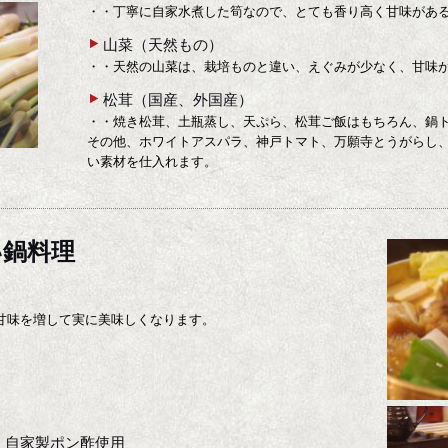
・・丁寧に自家水煮した筍なので、とても香り高く甘味があ
山菜（天然もの）
・・天然の山菜は、栽培ものと違い、えぐみが少なく、甘味
松茸（国産、外国産）
・・焼き松茸、土瓶蒸し、天ぷら、松茸ご飯はもちろん、鍋
その他、ホワイトアスパラ、神戸トマト、万願寺とうがらし
い素材を仕入れます。
い鍋料理
甘味を増して実に美味しくなります。
、自家製ポン酢使用