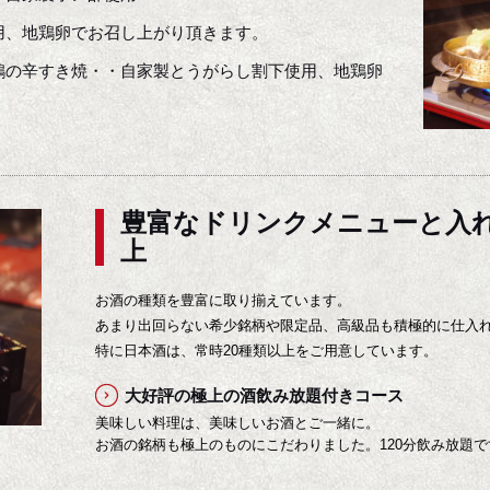
用、地鶏卵でお召し上がり頂きます。
鶏の辛すき焼・・自家製とうがらし割下使用、地鶏卵
豊富なドリンクメニューと入れ
上
お酒の種類を豊富に取り揃えています。
あまり出回らない希少銘柄や限定品、高級品も積極的に仕入
特に日本酒は、常時20種類以上をご用意しています。
大好評の極上の酒飲み放題付きコース
美味しい料理は、美味しいお酒とご一緒に。
お酒の銘柄も極上のものにこだわりました。120分飲み放題で