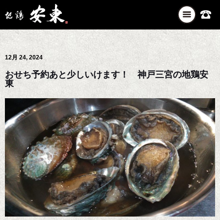
ナ
ビ
ゲ
ー
12月 24, 2024
シ
ョ
おせち予約あと少しいけます！ 神戸三宮の地鶏安
ン
東
を
切
り
替
え