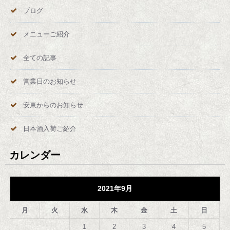
ブログ
メニューご紹介
全ての記事
営業日のお知らせ
安東からのお知らせ
日本酒入荷ご紹介
カレンダー
2021年9月
月
火
水
木
金
土
日
1
2
3
4
5