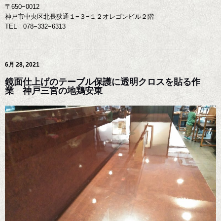
〒650−0012
神戸市中央区北長狭通１−３−１２オレゴンビル２階
TEL 078−332−6313
6月 28, 2021
鏡面仕上げのテーブル保護に透明クロスを貼る作
業 神戸三宮の地鶏安東