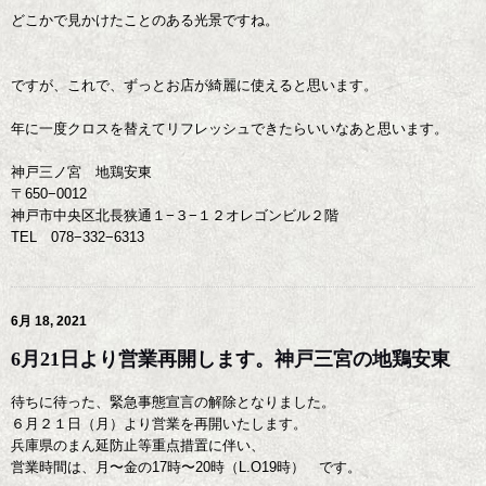
どこかで見かけたことのある光景ですね。
ですが、これで、ずっとお店が綺麗に使えると思います。
年に一度クロスを替えてリフレッシュできたらいいなあと思います。
神戸三ノ宮 地鶏安東
〒650−0012
神戸市中央区北長狭通１−３−１２オレゴンビル２階
TEL 078−332−6313
6月 18, 2021
6月21日より営業再開します。神戸三宮の地鶏安東
待ちに待った、緊急事態宣言の解除となりました。
６月２１日（月）より営業を再開いたします。
兵庫県のまん延防止等重点措置に伴い、
営業時間は、月〜金の17時〜20時（L.O19時） です。