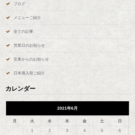
ブログ
ペ
メニューご紹介
ー
全ての記事
ジ
営業日のお知らせ
送
安東からのお知らせ
り
日本酒入荷ご紹介
カレンダー
2021年6月
月
火
水
木
金
土
日
1
2
3
4
5
6