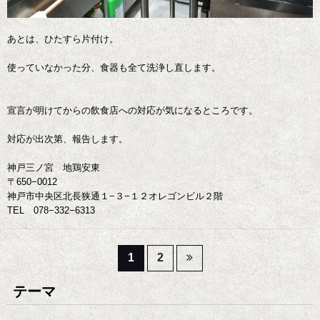
あとは、ひたすら片付け。
使っていなかった分、食器も全て洗浄し直します。
宣言が明けてからの飲食店への対応が気になるところです。
対応が出次第、報告します。
神戸三ノ宮 地鶏安東
〒650−0012
神戸市中央区北長狭通１−３−１２オレゴンビル２階
TEL 078−332−6313
投
1
2
稿
テーマ
の