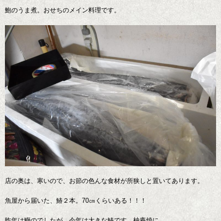
鮑のうま煮。おせちのメイン料理です。
店の奥は、寒いので、お節の色んな食材が所狭しと置いてあります。
魚屋から届いた、鰆２本。70㎝くらいある！！！
昨年は鰤のでしたが、今年は大きな鰆です。柚庵焼に。