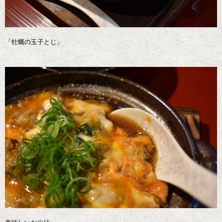
「牡蠣の玉子とじ」