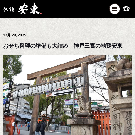
ナ
ビ
ゲ
ー
12月 28, 2025
シ
ョ
おせち料理の準備も大詰め 神戸三宮の地鶏安東
ン
を
切
り
替
え