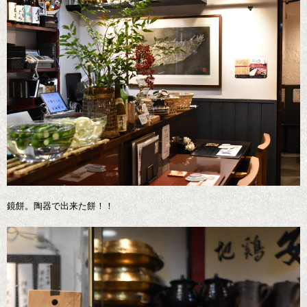
鏡餅。陶器で出来た餅！！