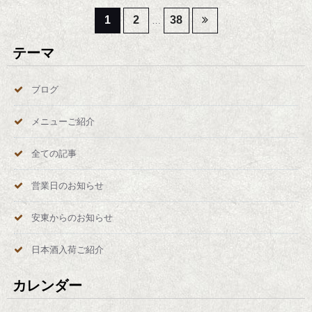
投
1
2
38
…
稿
テーマ
の
ブログ
ペ
メニューご紹介
ー
全ての記事
ジ
営業日のお知らせ
送
安東からのお知らせ
り
日本酒入荷ご紹介
カレンダー