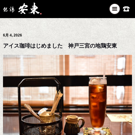
ナ
ビ
ゲ
ー
6月 4, 2026
シ
ョ
アイス珈琲はじめました 神戸三宮の地鶏安東
ン
を
切
り
替
え