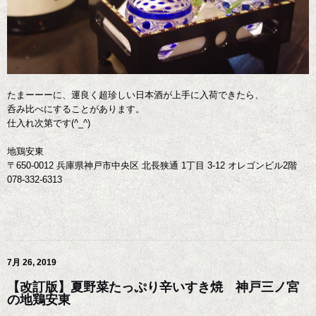
たまーーーに、運良く超珍しい日本酒が上手に入荷できたら、
呑み比べにすることがあります。
仕入れ次第です(^_^)
地鶏安東
〒650-0012 兵庫県神戸市中央区 北長狭通 1丁目 3-12 オレゴンビル2階
078-332-6313
7月 26, 2019
【改訂版】夏野菜たっぷり辛いすき焼 神戸三ノ宮
の地鶏安東