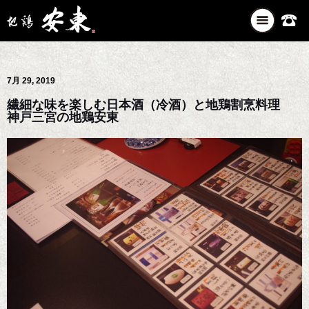
ナ
ビ
ゲ
ー
7月 29, 2019
シ
ョ
繊細な味を楽しむ日本酒（冷酒）と地鶏割烹料理
ン
神戸三宮の地鶏安東
を
切
り
替
え