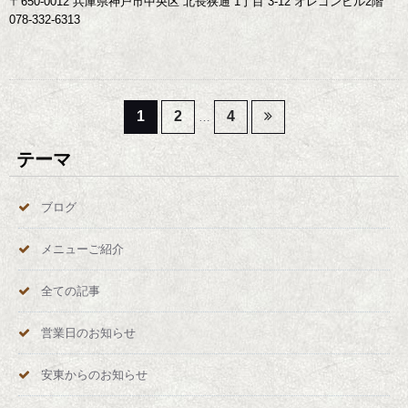
〒650-0012 兵庫県神戸市中央区 北長狭通 1丁目 3-12 オレゴンビル2階
078-332-6313
投
1
2
4
…
稿
テーマ
の
ブログ
ペ
メニューご紹介
ー
全ての記事
ジ
営業日のお知らせ
送
安東からのお知らせ
り