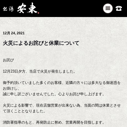
ナ
ビ
ゲ
ー
12月 24, 2021
シ
ョ
火災によるお詫びと休業について
ン
を
切
お詫び
り
替
12月23日夕方、当店で火災が発生しました。
え
御予約頂いていました多くのお客様、近隣の方々には多大なる御迷惑を
お掛けし、
誠に申し訳ございませんでした。心よりお詫び申し上げます。
火災による影響で、現在店舗営業が出来ない為、当面の間は休業とさせ
て頂くこととなりました。
消防署指導のもと、再発防止に努め、営業再開を目指します。