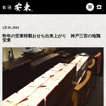
ナ
ビ
ゲ
ー
1月 25, 2024
シ
ョ
昨年の安東特製おせち出来上がり 神戸三宮の地鶏
ン
安東
を
切
り
替
え