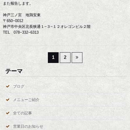
また報告します。
神戸三ノ宮 地鶏安東
〒650−0012
神戸市中央区北長狭通１−３−１２オレゴンビル２階
TEL 078−332−6313
投
1
2
稿
テーマ
の
ブログ
ペ
メニューご紹介
ー
全ての記事
ジ
営業日のお知らせ