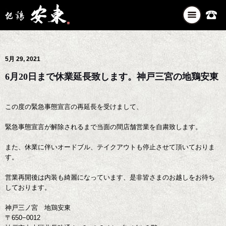
ナ
ビ
ゲ
ー
5月 29, 2021
シ
ョ
6月20日まで休業延長致します。神戸三宮の地鶏安東
ン
を
切
この度の緊急事態宣言の再延長を受けまして、
り
替
緊急事態宣言が解除されるまで当面の間店舗営業を自粛致します。
え
また、休業に伴いオードブル、テイクアウトも停止させて頂いておりま
す。
営業再開後は内装も綺麗になっています、是非皆さまのお越しをお待ち
しております。
神戸三ノ宮 地鶏安東
〒650−0012