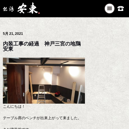
ナ
ビ
ゲ
ー
5月 21, 2021
シ
ョ
内装工事の経過 神戸三宮の地鶏
ン
安東
を
切
り
替
え
こんにちは！
テーブル席のベンチが出来上がって来ました。