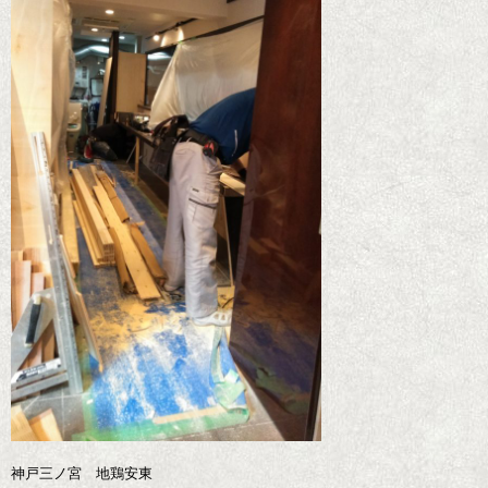
神戸三ノ宮 地鶏安東