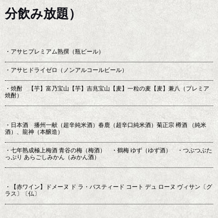
分飲み放題）
・アサヒプレミアム熟撰（瓶ビール）
・アサヒドライゼロ（ノンアルコールビール）
・焼酎 【芋】富乃宝山【芋】吉兆宝山【麦】一粒の麦【麦】兼八（プレミア
焼酎）
・日本酒 播州一献（超辛純米酒）春鹿（超辛口純米酒）菊正宗 樽酒 （純米
酒）、龍神（本醸造）
・七年熟成極上梅酒 青谷の梅（梅酒） ・鶴梅 ゆず（ゆず酒） ・つぶつぶた
っぷり あらごしみかん（みかん酒）
・【赤ワイン】ドメーヌ ド ラ・バスティード コート デュ ローヌ ヴィサン〔グ
ラス〕〔仏〕