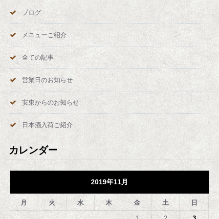
の
ブログ
ペ
メニューご紹介
ー
全ての記事
ジ
営業日のお知らせ
送
安東からのお知らせ
り
日本酒入荷ご紹介
カレンダー
2019年11月
月
火
水
木
金
土
日
1
2
3