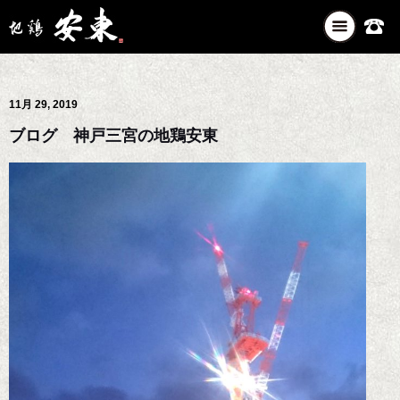
ナ
ビ
ゲ
ー
11月 29, 2019
シ
ョ
ブログ 神戸三宮の地鶏安東
ン
を
切
り
替
え