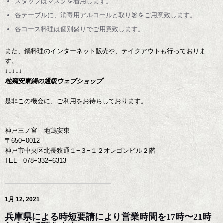
スタッフはマスクを着用します。
各テーブルに、消毒用アルコールと取り箸をご用意致します。
各コース料理は個別盛りでご用意致します。
また、鍋料理のインターネット販売や、テイクアウトも行っておりま
す。
↓↓↓↓↓
地鶏安東鍋の通販ウェブショップ
是非この機会に、ご利用をお待ちしております。
神戸三ノ宮 地鶏安東
〒650−0012
神戸市中央区北長狭通１−３−１２オレゴンビル２階
TEL 078−332−6313
1月 12, 2021
兵庫県による時短要請により営業時間を17時〜21時