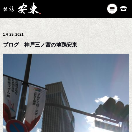
ナ
ビ
ゲ
ー
1月 29, 2021
シ
ョ
ブログ 神戸三ノ宮の地鶏安東
ン
を
切
り
替
え