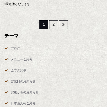
日曜定休となります。
投
1
2
稿
テーマ
の
ブログ
ペ
メニューご紹介
ー
全ての記事
ジ
営業日のお知らせ
送
安東からのお知らせ
り
日本酒入荷ご紹介