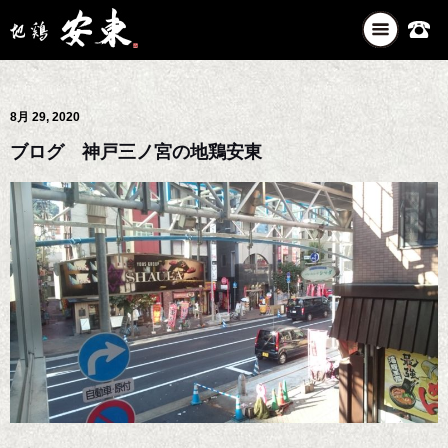
ナ
ビ
ゲ
ー
8月 29, 2020
シ
ョ
ブログ 神戸三ノ宮の地鶏安東
ン
を
切
り
替
え