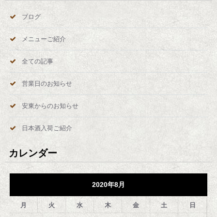
の
ブログ
ペ
メニューご紹介
ー
全ての記事
ジ
営業日のお知らせ
送
安東からのお知らせ
り
日本酒入荷ご紹介
カレンダー
2020年8月
月
火
水
木
金
土
日