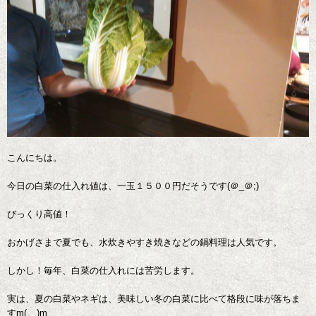
こんにちは。
今日の白菜の仕入れ値は、一玉１５００円だそうです(＠_＠;)
びっくり高値！
おかげさまで夏でも、水炊きやすき焼きなどの鍋料理は人気です。
しかし！毎年、白菜の仕入れには苦労します。
実は、夏の白菜やネギは、美味しい冬の白菜に比べて格段に味が落ちま
すm(__)m