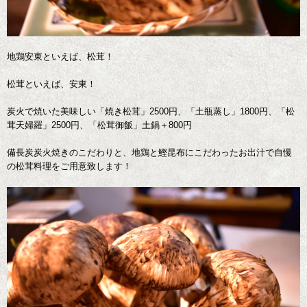
地鶏安東といえば、松茸！
松茸といえば、安東！
炭火で焼いた美味しい「焼き松茸」2500円、「土瓶蒸し」1800円、「松
茸天婦羅」2500円、「松茸御飯」土鍋＋800円
備長炭炭火焼きのこだわりと、地鶏と鰹昆布にこだわったお出汁で自慢
の松茸料理をご用意致します！