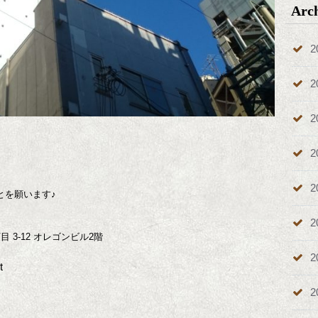
Arc
2
2
2
2
2
とを願います♪
2
目 3-12 オレゴンビル2階
2
t
2