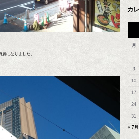
カ
月
綺麗になりました。
。
3
10
17
24
31
« 7月