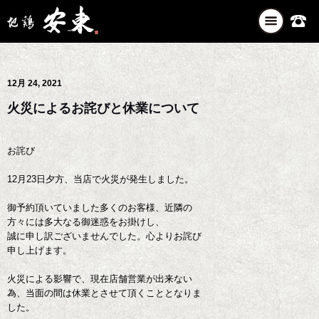
ナ
ビ
ゲ
ー
12月 24, 2021
シ
ョ
火災によるお詫びと休業について
ン
を
切
お詫び
り
替
12月23日夕方、当店で火災が発生しました。
え
御予約頂いていました多くのお客様、近隣の
方々には多大なる御迷惑をお掛けし、
誠に申し訳ございませんでした。心よりお詫び
申し上げます。
火災による影響で、現在店舗営業が出来ない
為、当面の間は休業とさせて頂くこととなりま
した。