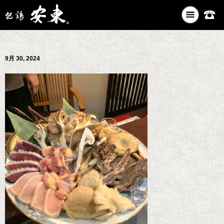
ナ
ビ
ゲ
ー
9月 30, 2024
シ
ョ
ン
を
切
り
替
え