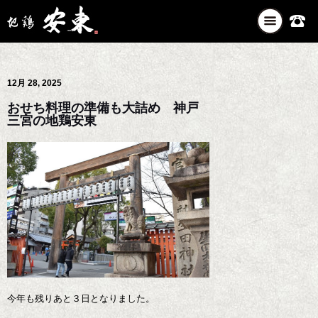
ナ
ビ
ゲ
ー
12月 28, 2025
シ
ョ
おせち料理の準備も大詰め 神戸
ン
三宮の地鶏安東
を
切
り
替
え
今年も残りあと３日となりました。