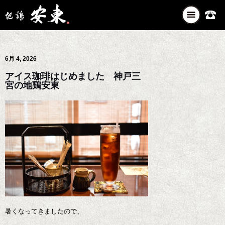
ナ
ビ
ゲ
ー
6月 4, 2026
シ
ョ
アイス珈琲はじめました 神戸三
ン
宮の地鶏安東
を
切
り
替
え
暑くなってきましたので、