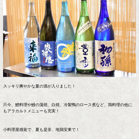
スッキリ爽やかな夏の酒が入りました！
只今、鱧料理や鰻の蒲焼、白焼、冷製鴨のロース煮など、鶏料理の他に
もアラカルトメニューも充実！
小料理屋感覚で、夏も是非、地鶏安東で！