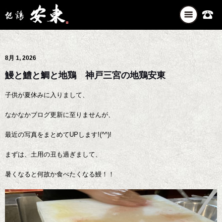
ナ
ビ
ゲ
ー
8月 1, 2026
シ
ョ
鰻と鱧と鯛と地鶏 神戸三宮の地鶏安東
ン
を
子供が夏休みに入りまして、
切
り
なかなかブログ更新に至りませんが、
替
最近の写真をまとめてUPします!(^^)!
え
まずは、土用の丑も過ぎまして、
暑くなると何故か食べたくなる鰻！！