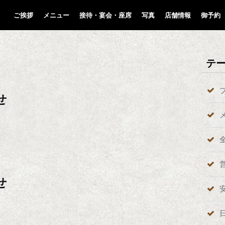
ご挨拶
メニュー
接待・宴会・座席
写真
店舗情報
御予約
テ
せ
せ