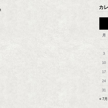
カ
t
月
3
10
17
24
31
« 7月