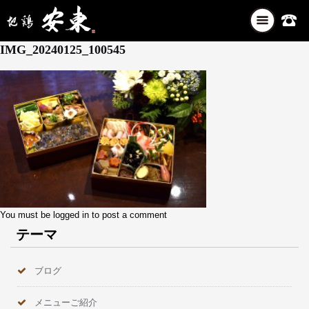
ナ
1月 25, 2024
ビ
IMG_20240125_100545
ゲ
ー
シ
ョ
ン
を
切
り
替
え
You must be
logged in
to post a comment
テーマ
ブログ
メニューご紹介