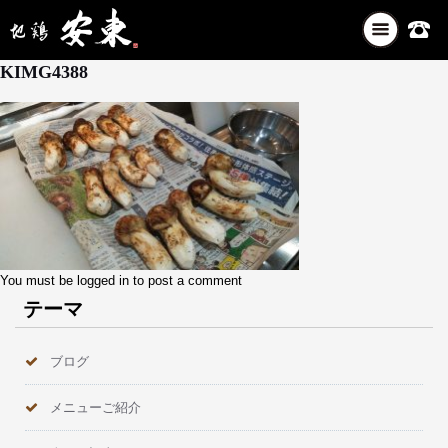
ナ
10月 11, 2024
ビ
KIMG4388
ゲ
ー
シ
ョ
ン
を
切
り
替
え
You must be
logged in
to post a comment
テーマ
ブログ
メニューご紹介