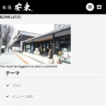
ナ
4月 18, 2025
ビ
KIMG4725
ゲ
ー
シ
ョ
ン
を
切
り
替
え
You must be
logged in
to post a comment
テーマ
ブログ
メニューご紹介