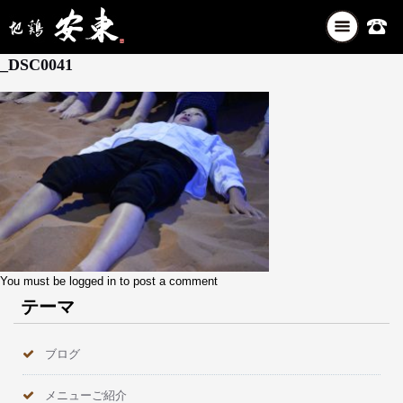
ナ
5月 30, 2025
ビ
_DSC0041
ゲ
ー
シ
ョ
ン
を
切
り
替
え
You must be
logged in
to post a comment
テーマ
ブログ
メニューご紹介