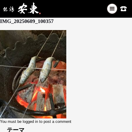
ナ
6月 9, 2025
ビ
IMG_20250609_100357
ゲ
ー
シ
ョ
ン
を
切
り
替
え
You must be
logged in
to post a comment
テーマ