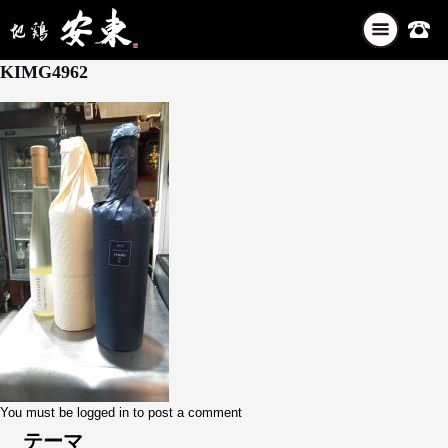
ナ
6月 25, 2025
ビ
KIMG4962
ゲ
ー
シ
ョ
ン
を
切
り
替
え
You must be
logged in
to post a comment
テーマ