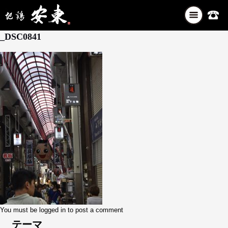
ナ
8月 26, 2025
ビ
_DSC0841
ゲ
ー
シ
ョ
ン
を
切
り
替
え
You must be
logged in
to post a comment
テーマ