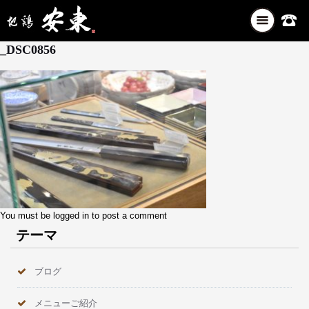
ナ
8月 26, 2025
ビ
_DSC0856
ゲ
ー
シ
ョ
ン
を
切
り
替
え
You must be
logged in
to post a comment
テーマ
ブログ
メニューご紹介