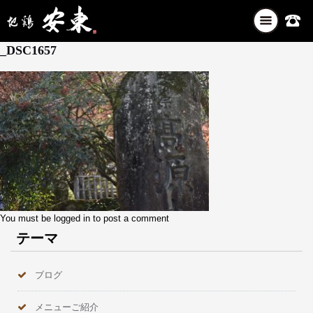
ナ
11月 29, 2025
ビ
_DSC1657
ゲ
ー
シ
ョ
ン
を
切
り
替
え
You must be
logged in
to post a comment
テーマ
ブログ
メニューご紹介