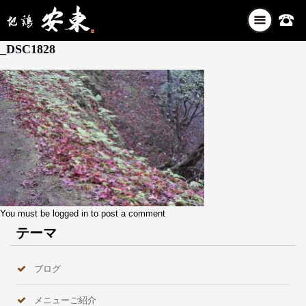
ナ
11月 29, 2025
ビ
_DSC1828
ゲ
ー
シ
ョ
ン
を
切
り
替
え
You must be
logged in
to post a comment
テーマ
ブログ
メニューご紹介