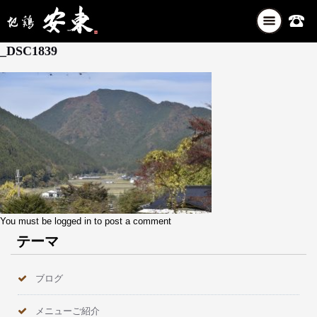
ナ
11月 29, 2025
ビ
_DSC1839
ゲ
ー
シ
ョ
ン
を
切
り
替
え
You must be
logged in
to post a comment
テーマ
ブログ
メニューご紹介