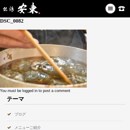
ナ
12月 28, 2025
ビ
DSC_0082
ゲ
ー
シ
ョ
ン
を
切
り
替
え
You must be
logged in
to post a comment
テーマ
ブログ
メニューご紹介