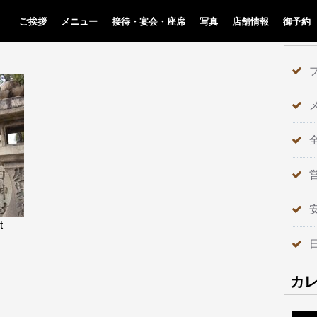
ご挨拶
メニュー
接待・宴会・座席
写真
店舗情報
御予約
テ
t
カ