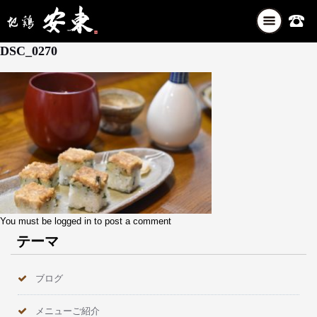
ナ
1月 30, 2026
ビ
DSC_0270
ゲ
ー
シ
ョ
ン
を
切
り
替
え
You must be
logged in
to post a comment
テーマ
ブログ
メニューご紹介