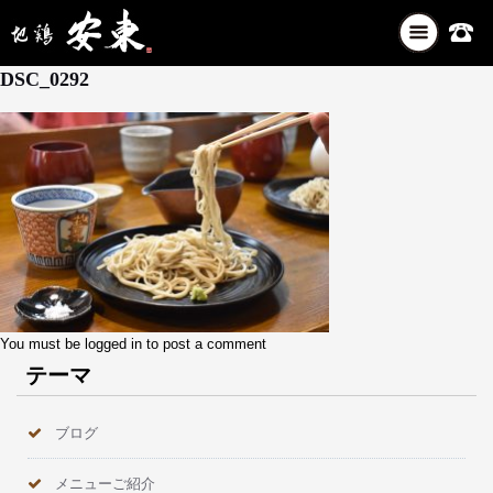
ナ
1月 30, 2026
ビ
DSC_0292
ゲ
ー
シ
ョ
ン
を
切
り
替
え
You must be
logged in
to post a comment
テーマ
ブログ
メニューご紹介