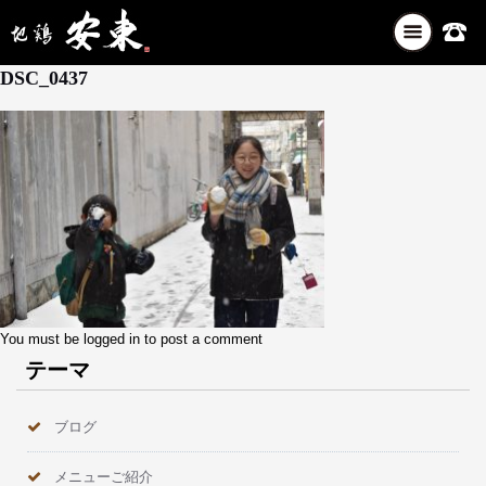
ナ
2月 9, 2026
ビ
DSC_0437
ゲ
ー
シ
ョ
ン
を
切
り
替
え
You must be
logged in
to post a comment
テーマ
ブログ
メニューご紹介