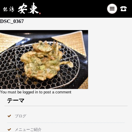
ナ
2月 13, 2026
ビ
DSC_0367
ゲ
ー
シ
ョ
ン
を
切
り
替
え
You must be
logged in
to post a comment
テーマ
ブログ
メニューご紹介