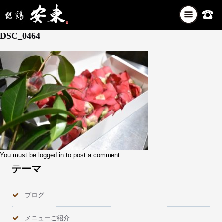
ナ
3月 9, 2026
ビ
DSC_0464
ゲ
ー
シ
ョ
ン
を
切
り
替
え
You must be
logged in
to post a comment
テーマ
ブログ
メニューご紹介