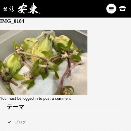
ナ
4月 9, 2026
ビ
IMG_0184
ゲ
ー
シ
ョ
ン
を
切
り
替
え
You must be
logged in
to post a comment
テーマ
ブログ