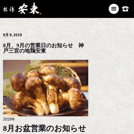
ナ
ビ
ゲ
ー
8月 9, 2019
シ
ョ
8月、9月の営業日のお知らせ 神
ン
戸三宮の地鶏安東
を
切
り
替
え
2019年
8月お盆営業のお知らせ