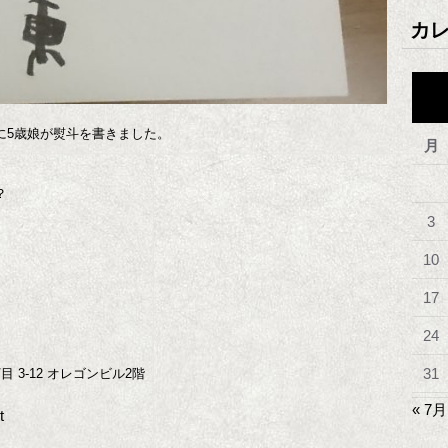
カ
に5歳娘が熨斗を書きました。
月
？
3
10
17
24
31
目 3-12 オレゴンビル2階
« 7月
t