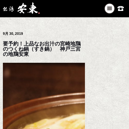
ナ
ビ
ゲ
ー
9月 30, 2019
シ
ョ
要予約！上品なお出汁の宮崎地鶏
ン
のつくね鍋（すき鍋） 神戸三宮
を
の地鶏安東
切
り
替
え