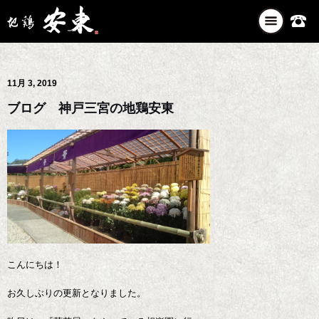
ナ
ビ
ゲ
ー
11月 3, 2019
シ
ョ
ブログ 神戸三宮の地鶏安東
ン
を
切
り
替
え
こんにちは！
お久しぶりの更新となりました。