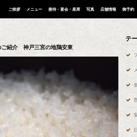
ご挨拶
メニュー
接待・宴会・座席
写真
店舗情報
御予約
テ
のご紹介 神戸三宮の地鶏安東