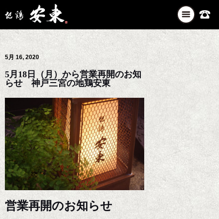
ナ
ビ
ゲ
ー
5月 16, 2020
シ
ョ
5月18日（月）から営業再開のお知
ン
らせ 神戸三宮の地鶏安東
を
切
り
替
え
営業再開のお知らせ