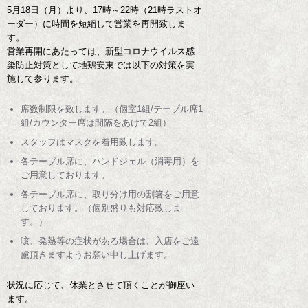
5月18日（月）より、17時～22時（21時ラストオ
ーダー）に時間を短縮して営業を再開致しま
す。
営業再開にあたっては、新型コロナウイルス感
染防止対策として地鶏安東では以下の対策を実
施して参ります。
席数制限を致します。（個室1組/テーブル席1
組/カウンター席は間隔をあけて2組）
スタッフはマスクを着用致します。
各テーブル席に、ハンドジェル（消毒用）を
ご用意しております。
各テーブル席に、取り分け用の割箸をご用意
しております。（個別盛りも対応致しま
す。）
咳、発熱等の症状がある場合は、入店をご遠
慮頂きますようお願い申し上げます。
状況に応じて、休業とさせて頂くことが御座い
ます。