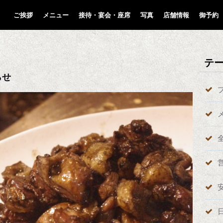
ご挨拶
メニュー
接待・宴会・座席
写真
店舗情報
御予約
テ
らせ