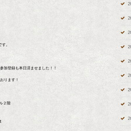
2
2
2
です。
2
2
券の参加登録も本日済ませました！！
2
ております！
2
ル２階
2
2
t